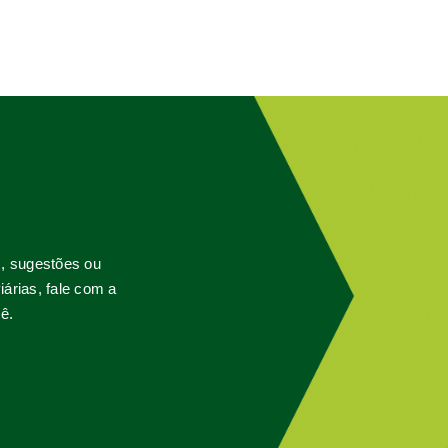
s, sugestões ou
árias, fale com a
ê.