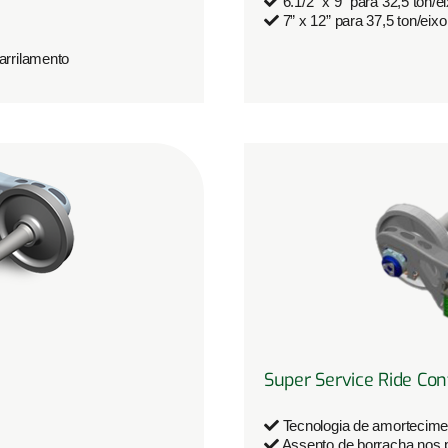
6.1/2” x 9” para 32,5 ton/e
7” x 12” para 37,5 ton/eixo
rrilamento
Super Service Ride Con
Tecnologia de amortecime
Assento de borracha nos 