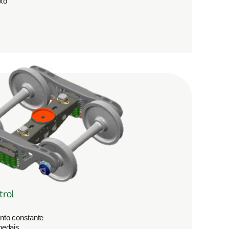
ixo
trol
nto constante
pedais