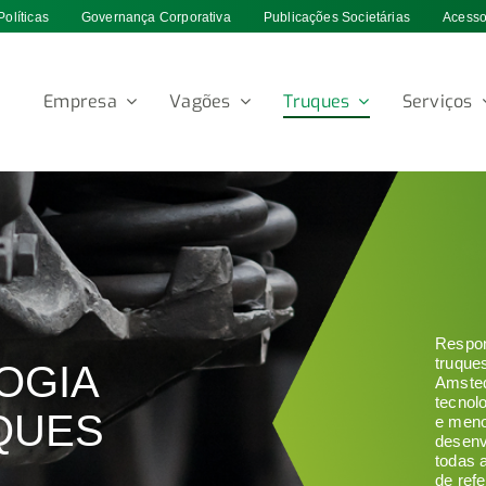
Políticas
Governança Corporativa
Publicações Societárias
Acesso
Empresa
Vagões
Truques
Serviços
Respon
truque
OGIA
Amsted
tecnol
QUES
e meno
desenv
todas 
de ref