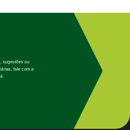
s, sugestões ou
árias, fale com a
ê.