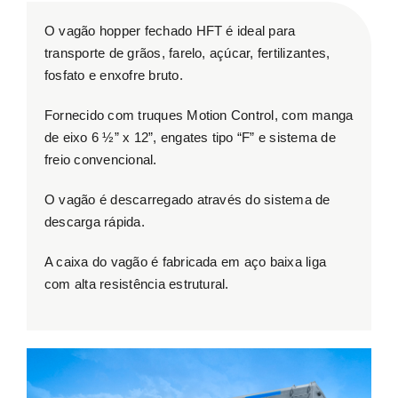
ESG
O vagão hopper fechado HFT é ideal para
transporte de grãos, farelo, açúcar, fertilizantes,
fosfato e enxofre bruto.
Contato
Fornecido com truques Motion Control, com manga
de eixo 6 ½” x 12”, engates tipo “F” e sistema de
Trabalhe conosco
freio convencional.
Search
O vagão é descarregado através do sistema de
for:
descarga rápida.
A caixa do vagão é fabricada em aço baixa liga
com alta resistência estrutural.