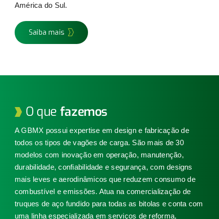
América do Sul.
ESG
Saiba mais
Contato
Trabalhe conosco
Search
O que
fazemos
for:
A GBMX possui expertise em design e fabricação de
todos os tipos de vagões de carga. São mais de 30
modelos com inovação em operação, manutenção,
durabilidade, confiabilidade e segurança, com designs
mais leves e aerodinâmicos que reduzem consumo de
combustível e emissões. Atua na comercialização de
truques de aço fundido para todas as bitolas e conta com
uma linha especializada em serviços de reforma,