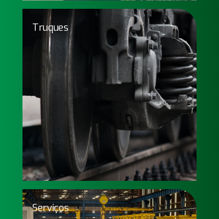
Truques
Truques
Truques homologados pela norma AAR e
produzidos com tecnologia que visa um
avançado desempenho e ciclo de vida dos
vagões.
Saiba mais
Serviços