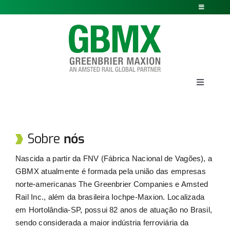
Skip
Toggle
Navigation
to
Políticas
content
Governança Corporativa
Publicações Societárias
Toggle
Navigati
Acesso Restrito
Empresa
Manifestações
Sobre
nós
Vagões
Nascida a partir da FNV (Fábrica Nacional de Vagões), a
Portal do fornecedor
GBMX atualmente é formada pela união das empresas
Truques
norte-americanas The Greenbrier Companies e Amsted
Rail Inc., além da brasileira Iochpe-Maxion. Localizada
em Hortolândia-SP, possui 82 anos de atuação no Brasil,
Serviços
sendo considerada a maior indústria ferroviária da