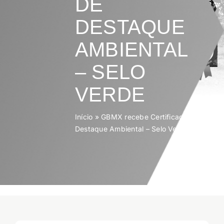
DE
ESG
DESTAQUE
AMBIENTAL
Contato
– SELO
Trabalhe conosco
VERDE
Search
Início
»
GBMX recebe Certificado de
for:
Destaque Ambiental – Selo Verde