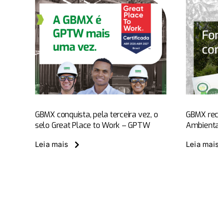
GBMX recebe
ta,
Certificado de
ez, o
Destaque
e to
Ambiental – Selo
TW
Verde
GBMX conquista, pela terceira vez, o
GBMX rec
selo Great Place to Work – GPTW
Ambienta
Notícias
GBMX News