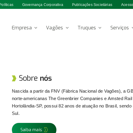
Políticas
Governança Corporativa
Publicações Societárias
Acesso
Empresa
Vagões
Truques
Serviços
Sobre
nós
Nascida a partir da FNV (Fábrica Nacional de Vagões), a 
norte-americanas The Greenbrier Companies e Amsted Rail I
Hortolândia-SP, possui 82 anos de atuação no Brasil, sendo 
Sul.
Saiba mais