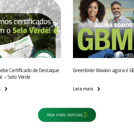
GBMX ven
Prêmio Re
Greenbrier Maxion
Ferroviári
agora é GBMX
Notícias
GBMX New
GBMX News
Mercado
ebe Certificado de Destaque
Greenbrier Maxion agora é 
l – Selo Verde
Veja mais notícias