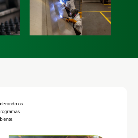
ida dos
e seus componentes.
vagões.
Saiba mais
a mais
derando os
 programas
biente.