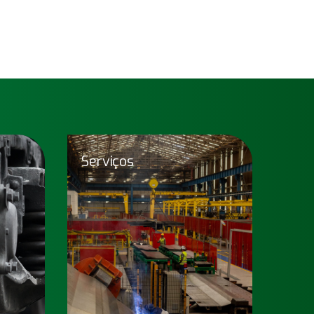
Serviços
uques
Serviços
a norma
Soluções completas em serviços
nologia
de reforma, adaptação e
vançado
modernização de vagões de carga