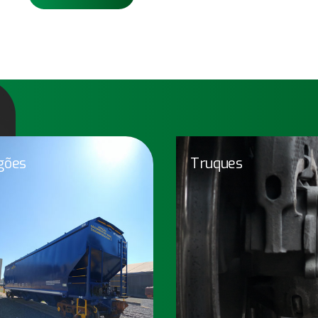
gões
Truques
Vagões
Tr
nossos vagões transportam os
Truques homologados pel
is variados tipos de carga com
AAR e produzidos com tec
oluções para atender aos mais
que visa um a