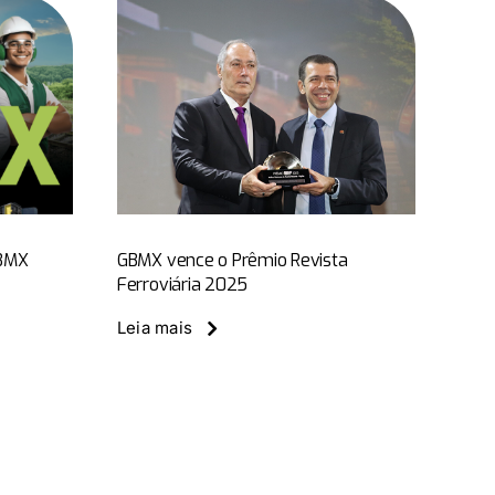
ce o
vista
a 2025
s
Notícias do
GBMX
GBMX vence o Prêmio Revista
Ferroviária 2025