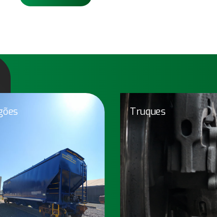
gões
Truques
Vagões
Tr
nossos vagões transportam os
Truques homologados pel
is variados tipos de carga com
AAR e produzidos com tec
oluções para atender aos mais
que visa um a