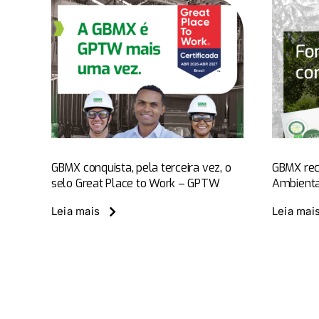
GBMX recebe
ta,
Certificado de
ez, o
Destaque
e to
Ambiental – Selo
TW
Verde
GBMX conquista, pela terceira vez, o
GBMX rec
selo Great Place to Work – GPTW
Ambienta
Notícias
GBMX News