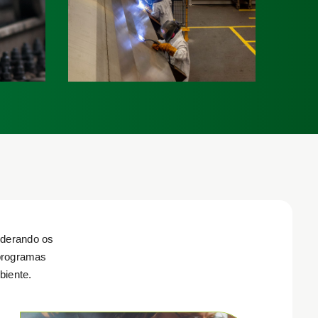
ida dos
e seus componentes.
vagões.
Saiba mais
a mais
derando os
 programas
biente.