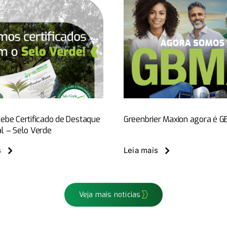
GBMX ven
Prêmio Re
Greenbrier Maxion
Ferroviári
agora é GBMX
Notícias
GBMX New
GBMX News
Mercado
ebe Certificado de Destaque
Greenbrier Maxion agora é 
l – Selo Verde
Veja mais notícias