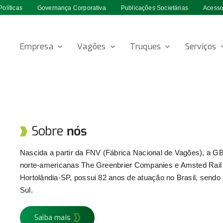
Políticas
Governança Corporativa
Publicações Societárias
Acesso
Empresa
Vagões
Truques
Serviços
Sobre
nós
Nascida a partir da FNV (Fábrica Nacional de Vagões), a 
norte-americanas The Greenbrier Companies e Amsted Rail I
Hortolândia-SP, possui 82 anos de atuação no Brasil, sendo 
Sul.
Saiba mais