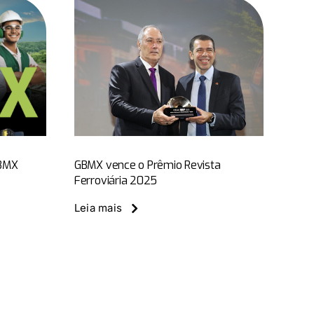
ce o
vista
a 2025
s
Notícias do
GBMX
GBMX vence o Prêmio Revista
Ferroviária 2025