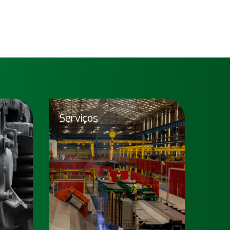
Serviços
uques
Serviços
a norma
Soluções completas em serviços
nologia
de reforma, adaptação e
vançado
modernização de vagões de carga