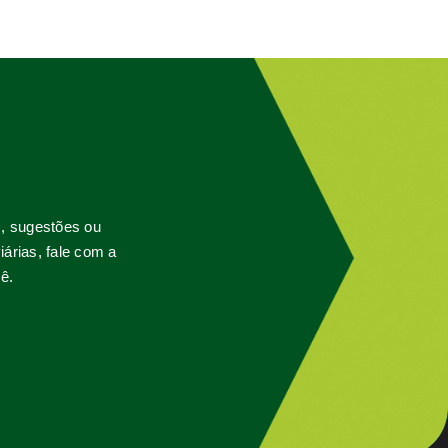
s, sugestões ou
árias, fale com a
ê.