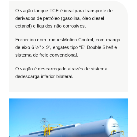
ESG
O vagão tanque TCE é ideal para transporte de
derivados de petróleo (gasolina, óleo diesel
eetanol) e líquidos não corrosivos.
Contato
Fornecido com truquesMotion Control, com manga
de eixo 6 ½” x 9”, engates tipo “E” Double Shelf e
Trabalhe conosco
sistema de freio convencional.
Search
O vagão é descarregado através de sistema
for:
dedescarga inferior bilateral.