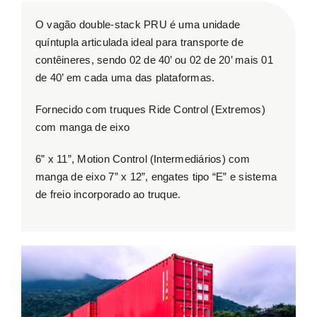
ESG
O vagão double-stack PRU é uma unidade
quíntupla articulada ideal para transporte de
contêineres, sendo 02 de 40’ ou 02 de 20’ mais 01
Contato
de 40’ em cada uma das plataformas.
Fornecido com truques Ride Control (Extremos)
Trabalhe conosco
com manga de eixo
Search
6” x 11”, Motion Control (Intermediários) com
for:
manga de eixo 7” x 12”, engates tipo “E” e sistema
de freio incorporado ao truque.