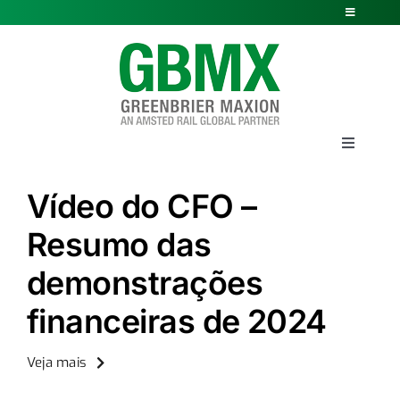
Skip
Toggle
Navigation
to
Políticas
content
Governança Corporativa
Publicações Societárias
Toggle
Navigati
Acesso Restrito
Empresa
Vídeo do CFO –
Manifestações
Resumo das
Vagões
demonstrações
Portal do fornecedor
Truques
financeiras de 2024
Veja mais
Serviços